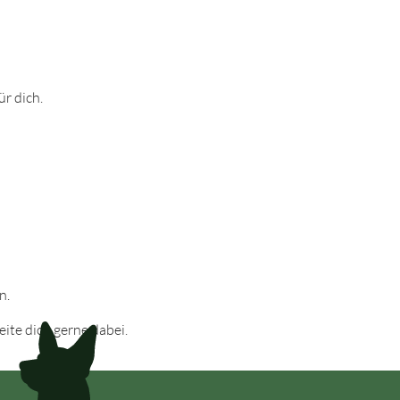
ür dich.
n.
eite dich gerne dabei.