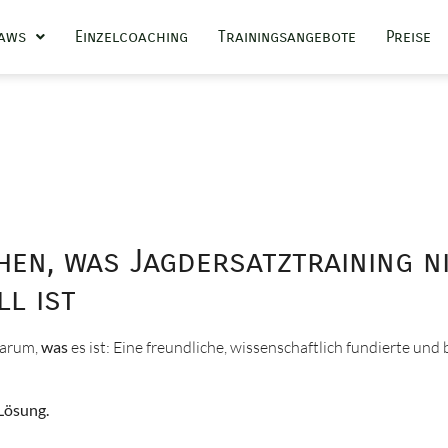
Paws
Einzelcoaching
Trainingsangebote
Preise
en, was Jagdersatztraining ni
l ist
darum,
was
es ist: Eine freundliche, wissenschaftlich fundierte un
 Lösung.