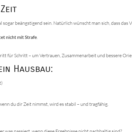
Zeit
sogar beängstigend sein. Natürlich wünscht man sich, dass das Ve
tet nicht mit Strafe
.
chritt für Schritt – um Vertrauen, Zusammenarbeit und bessere Ori
ein Hausbau:
t)
enn du dir Zeit nimmst, wird es stabil – und tragfähig.
r was passiert, wenn diese Ergebnisse nicht nachhaltig sind?