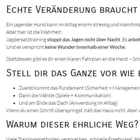
Echte Veränderung braucht 
Ein jagender Hund kann im Alltag enorm stressig und manchmal 
Aber hier ist die Wahrheit:
Jagdersatztraining
stoppt das Jagen nicht über Nacht
. Es
arbei
Und es verspricht
keine Wunder innerhalb einer Woche
.
Stattdessen gibt es dir einen klaren Fahrplan an die Hand – S
Stell dir das Ganze vor wie 
Zuerst kommt das Fundament (Sicherheit + Managemen
Dann die Wände (Spiele + Kommunikation)
Und am Ende das Dach (Anwendung im Alltag)
Wenn du einen Schritt überspringst, hält das Haus nicht. Aber w
Warum dieser ehrliche Weg?
Viele Trainingsmethoden versprechen „schnelle Ergebnisse“. Abe