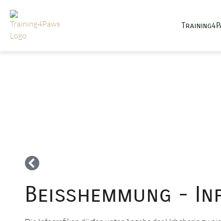
Training4
Beißhemmung - In