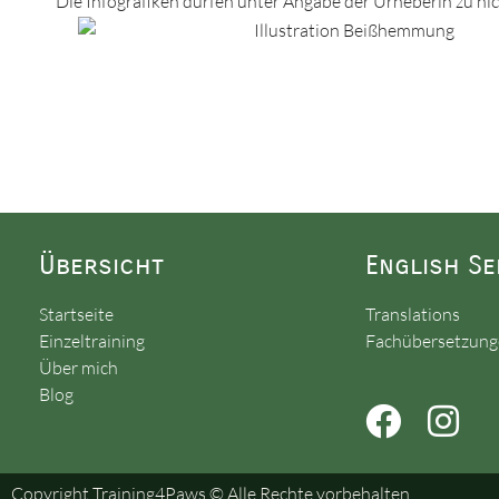
Die Infografiken dürfen unter Angabe der Urheberin zu n
Übersicht
English Se
Startseite
Translations
Einzeltraining
Fachübersetzun
Über mich
Blog
Copyright Training4Paws © Alle Rechte vorbehalten.