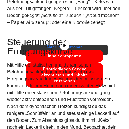
Belohnungsankündigungen sind: „Fang“ – Keks wird
aus der Luft gefangen „Kegeln“ – Leckerli wird über den
Sie sehen gerade einen Platzhalterinhalt
Boden gekegelt „Schüffeln“ „Buddeln“ „Kaputt machen“
von
YouTube
. Um auf den eigentlichen
– Papier wird zerrupft oder eine Klorrolle zerlegt.
Inhalt zuzugreifen, klicken Sie auf die
Schaltfläche unten. Bitte beachten Sie,
dass dabei Daten an Drittanbieter
Steuerung der
weitergegeben werden.
Mehr Informationen
Erregungskurve
Inhalt entsperren
Mit Hilfe der statischen und dynamischen
Erforderlichen Service
Belohnungsankündigungen kannst du das
akzeptieren und Inhalte
Erregungsniveau deines Hundes beeinflussen. So
entsperren
kannst du deinen Hund nach einem wilden Hetzspiel
mit Hilfe einer statischen Belohnungsankündigung
wieder aktiv entspannen und Frustration vermeiden.
Nach dem dynamischen Hetzen kündigst du das
ruhigere „Schnüffeln“ an und streust einige Leckerli auf
den Boden. Zum Abschluss gibst du ihm mit „Keks“
noch ein Leckerli direkt in den Mund. Beobachtet dein