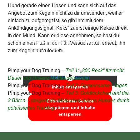
Hund gerade einen Hasen und kann sich auf das
Angebot zum Kegeln nicht zu dir umwenden, weil er
einfach zu aufgeregt ist, so gib ihm mit dem
Ankündigungssignal „Keks“ zuerst einige Kekse direkt
in den Mund. Kann er diese annehmen, so hast du
Sie sehen gerade einen Platzhalterinhalt
schon einen Fuß in der Tür. Versuche nun erneut, ihn
von
YouTube
. Um auf den eigentlichen
zum Kegeln aufzufordern.
Inhalt zuzugreifen, klicken Sie auf die
Schaltfläche unten. Bitte beachten Sie,
dass dabei Daten an Drittanbieter
weitergegeben werden.
Pimp your Dog Training –
Teil 1: „300 Peck“ für mehr
Mehr Informationen
Dauer und Distanz im Hundetraining
Pimp your Dog Training –
Teil 2: Gemeinsames Jagen
Inhalt entsperren
Pimp your Dog Training –
Teil 3: Goldlöckchen und die
3 Bären – steigere die Motivation deines Hundes durch
Erforderlichen Service
akzeptieren und Inhalte
polarisiertes Training.
entsperren